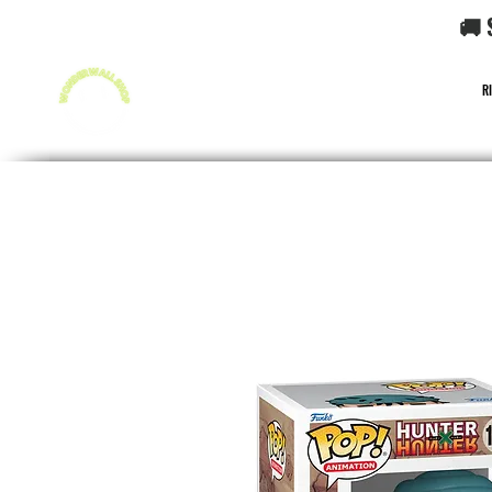
🚚 
R
FUNKO POP!
CARD GAME POKéMON
CARD GAME O