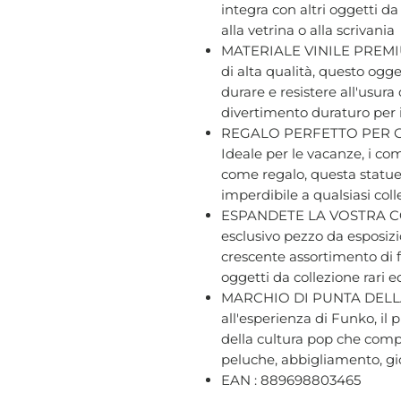
integra con altri oggetti d
alla vetrina o alla scrivania
MATERIALE VINILE PREMIUM 
di alta qualità, questo ogge
durare e resistere all'usur
divertimento duraturo per i 
REGALO PERFETTO PER G
Ideale per le vacanze, i com
come regalo, questa statue
imperdibile a qualsiasi coll
ESPANDETE LA VOSTRA CO
esclusivo pezzo da esposizio
crescente assortimento di f
oggetti da collezione rari 
MARCHIO DI PUNTA DELLA
all'esperienza di Funko, il
della cultura pop che compr
peluche, abbigliamento, gio
EAN : 889698803465