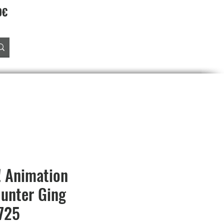
90€
Accedi
O
PREORDINI
SALDI
PROGRAMMA FEDELTA'
! Animation
unter Ging
725