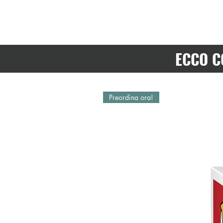
ECCO C
Preordina ora!