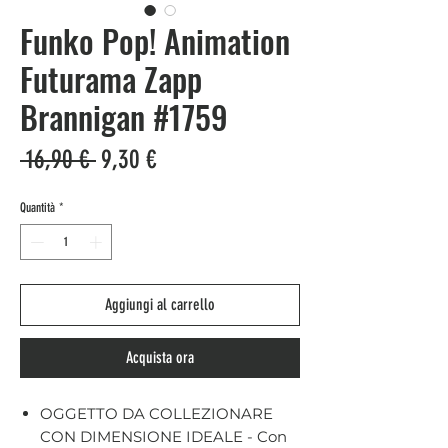
Funko Pop! Animation
Futurama Zapp
Brannigan #1759
Prezzo
Prezzo
 16,90 € 
9,30 €
regolare
scontato
Quantità
*
Aggiungi al carrello
Acquista ora
OGGETTO DA COLLEZIONARE
CON DIMENSIONE IDEALE - Con