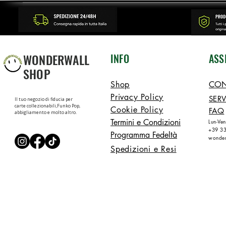
WONDERWALL
INFO
ASS
SHOP
Shop
CON
Privacy Policy
SERV
Il tuo negozio di fiducia per
carte collezionabili,Funko Pop,
Cookie Policy
FAQ
abbigliamento e molto altro.
Termini e Condizioni
Lun-Ve
+39 3
Programma Fedeltà
wonder
Spedizioni e Resi