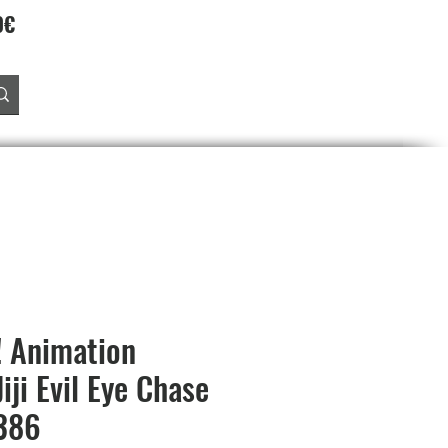
90€
Accedi
O
PREORDINI
SALDI
PROGRAMMA FEDELTA'
! Animation
iji Evil Eye Chase
2386