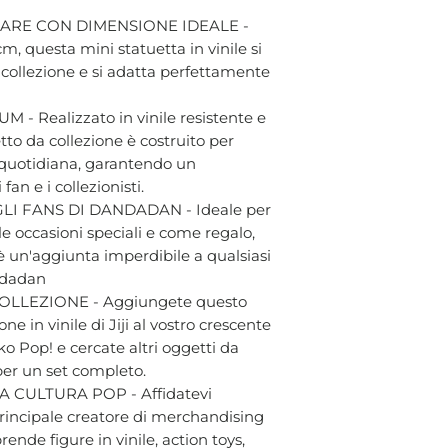
ARE CON DIMENSIONE IDEALE -
cm, questa mini statuetta in vinile si
a collezione e si adatta perfettamente
- Realizzato in vinile resistente e
tto da collezione è costruito per
a quotidiana, garantendo un
an e i collezionisti.
I FANS DI DANDADAN - Ideale per
le occasioni speciali e come regalo,
è un'aggiunta imperdibile a qualsiasi
andadan
LLEZIONE - Aggiungete questo
ne in vinile di Jiji al vostro crescente
o Pop! e cercate altri oggetti da
 per un set completo.
 CULTURA POP - Affidatevi
 principale creatore di merchandising
ende figure in vinile, action toys,