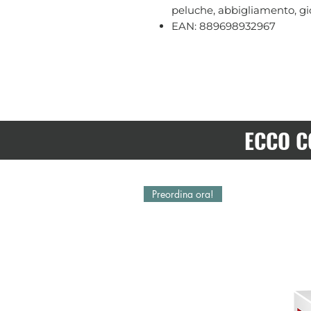
peluche, abbigliamento, gio
EAN: 889698932967
ECCO C
Preordina ora!