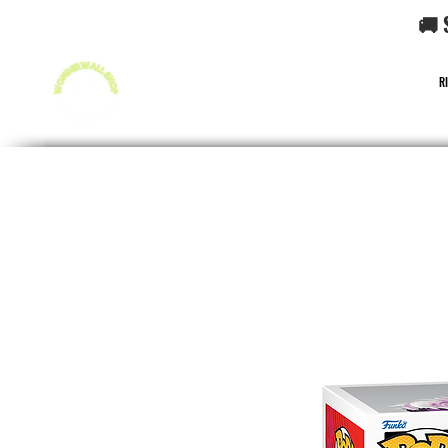
🚚 
R
FUNKO POP!
CARD GAME POKéMON
CARD GAME O