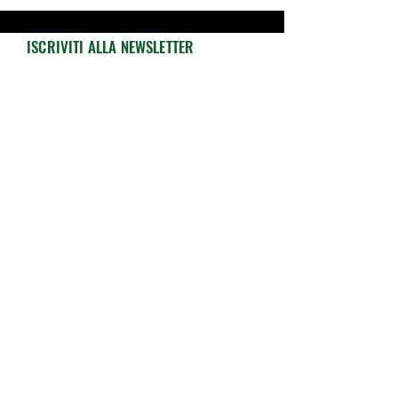
ISCRIVITI ALLA NEWSLETTER
Resta sempre aggiornato su novità, offerte
e promozioni exclusive!
Iscriviti ed ottieni subito il
10% di sconto!
Email
Accetto termini e condizioni
Visualizza
termini d'uso
Invia
INFO
ASSISTENZA
Shop
CONTATTACI
SERVIZIO CLIENTI
Privacy Policy