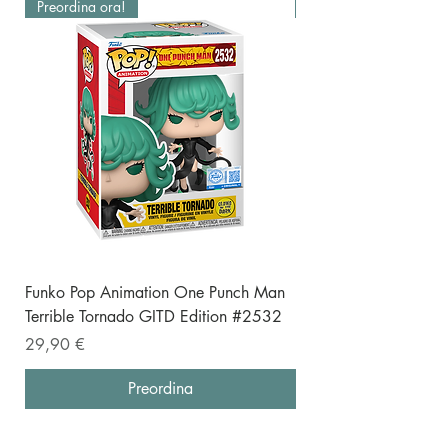
Preordina ora!
Preordina ora!
Funko Pop Animation One Punch Man
Funko Pop One Punch
Terrible Tornado GITD Edition #2532
(Punching) Special E
Prezzo
Prezzo
29,90 €
19,90 €
Preordina