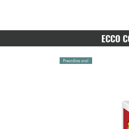
ECCO C
Preordina ora!