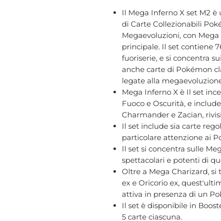
Il Mega Inferno X set M2 è
di Carte Collezionabili Pok
Megaevoluzioni, con Mega
principale. Il set contiene 7
fuoriserie, e si concentra s
anche carte di Pokémon class
legate alla megaevoluzion
Mega Inferno X è Il set ince
Fuoco e Oscurità, e inclu
Charmander e Zacian, rivisi
Il set include sia carte rego
particolare attenzione ai
Il set si concentra sulle Me
spettacolari e potenti di 
Oltre a Mega Charizard, s
ex e Oricorio ex, quest'ulti
attiva in presenza di un 
Il set è disponibile in Boo
5 carte ciascuna.