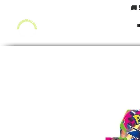
🚚 
R
FUNKO POP!
CARD GAME POKéMON
CARD GAME O