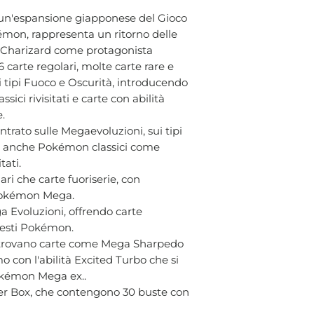
 un'espansione giapponese del Gioco
émon, rappresenta un ritorno delle
 Charizard come protagonista
6 carte regolari, molte carte rare e
ui tipi Fuoco e Oscurità, introducendo
ici rivisitati e carte con abilità
e.
ntrato sulle Megaevoluzioni, sui tipi
de anche Pokémon classici come
tati.
lari che carte fuoriserie, con
 Pokémon Mega.
ga Evoluzioni, offrendo carte
questi Pokémon.
i trovano carte come Mega Sharpedo
mo con l'abilità Excited Turbo che si
Pokémon Mega ex..
ster Box, che contengono 30 buste con