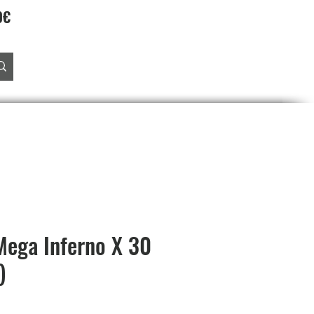
90€
Accedi
O
PREORDINI
SALDI
PROGRAMMA FEDELTA'
ega Inferno X 30
)