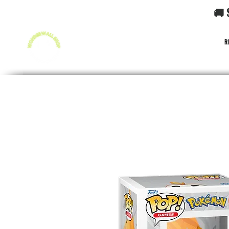
🚚 
R
FUNKO POP!
CARD GAME POKéMON
CARD GAME O