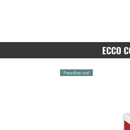
ECCO C
Preordina ora!