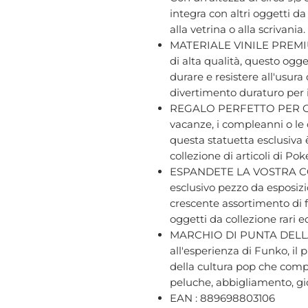
integra con altri oggetti d
alla vetrina o alla scrivania.
MATERIALE VINILE PREMIUM 
di alta qualità, questo ogge
durare e resistere all'usur
divertimento duraturo per i f
REGALO PERFETTO PER GLI
vacanze, i compleanni o le 
questa statuetta esclusiva 
collezione di articoli di P
ESPANDETE LA VOSTRA CO
esclusivo pezzo da esposizi
crescente assortimento di f
oggetti da collezione rari e
MARCHIO DI PUNTA DELLA
all'esperienza di Funko, il
della cultura pop che compr
peluche, abbigliamento, gio
EAN : 889698803106