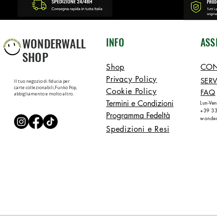
WONDERWALL
INFO
ASS
SHOP
Shop
CON
Privacy Policy
SERV
Il tuo negozio di fiducia per
carte collezionabili,Funko Pop,
Cookie Policy
FAQ
abbigliamento e molto altro.
Termini e Condizioni
Lun-Ve
+39 3
Programma Fedeltà
wonder
Spedizioni e Resi