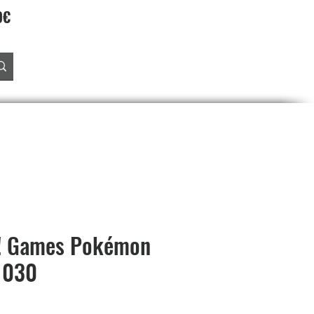
90€
Accedi
O
PREORDINI
SALDI
PROGRAMMA FEDELTA'
! Games Pokémon
1030